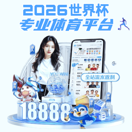
天博在线app
首页
基本概况
新闻中心
天博在线
捐赠鸣谢
app介绍